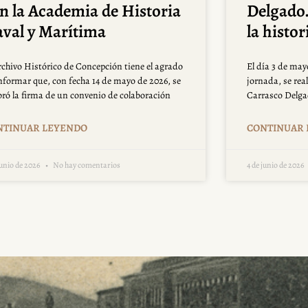
n la Academia de Historia
Delgado.
val y Marítima
la histo
rchivo Histórico de Concepción tiene el agrado
El día 3 de ma
nformar que, con fecha 14 de mayo de 2026, se
jornada, se real
bró la firma de un convenio de colaboración
Carrasco Delgad
NTINUAR LEYENDO
CONTINUAR
junio de 2026
No hay comentarios
4 de junio de 2026