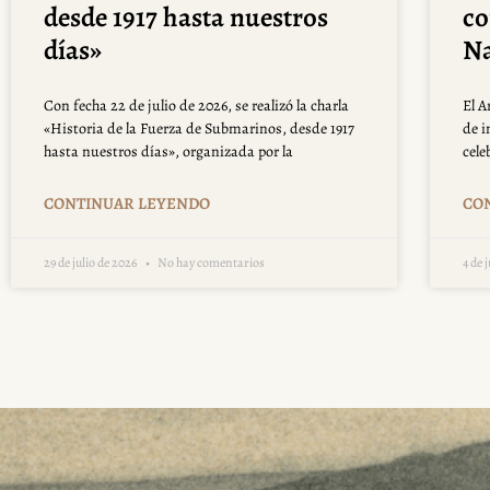
desde 1917 hasta nuestros
co
días»
Na
Con fecha 22 de julio de 2026, se realizó la charla
El A
«Historia de la Fuerza de Submarinos, desde 1917
de i
hasta nuestros días», organizada por la
cele
CONTINUAR LEYENDO
CO
29 de julio de 2026
No hay comentarios
4 de 