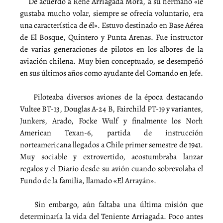
De acuerdo a René Arriagada Mora, a su hermano «le
gustaba mucho volar, siempre se ofrecía voluntario, era
una característica de él». Estuvo destinado en Base Aérea
de El Bosque, Quintero y Punta Arenas. Fue instructor
de varias generaciones de pilotos en los albores de la
aviación chilena. Muy bien conceptuado, se desempeñó
en sus últimos años como ayudante del Comando en Jefe.
Piloteaba diversos aviones de la época destacando
Vultee BT-13, Douglas A-24 B, Fairchild PT-19 y variantes,
Junkers, Arado, Focke Wulf y finalmente los Norh
American Texan-6, partida de instrucción
norteamericana llegados a Chile primer semestre de 1941.
Muy sociable y extrovertido, acostumbraba lanzar
regalos y el Diario desde su avión cuando sobrevolaba el
Fundo de la familia, llamado «El Arrayán».
Sin embargo, aún faltaba una última misión que
determinaría la vida del Teniente Arriagada. Poco antes