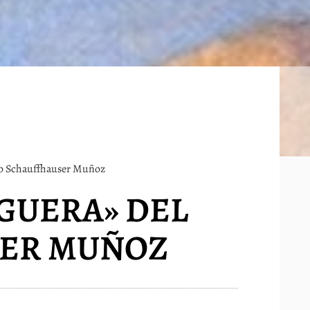
blo Schauffhauser Muñoz
IGUERA» DEL
SER MUÑOZ