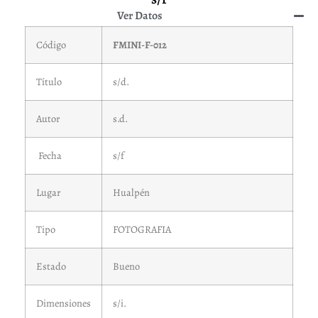
Ver Datos
Código
FMINI-F-012
Título
s/d.
Autor
s.d.
Fecha
s/f
Lugar
Hualpén
Tipo
FOTOGRAFIA
Estado
Bueno
Dimensiones
s/i.