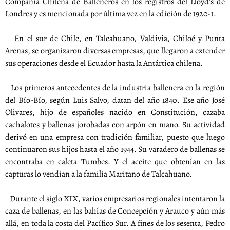
Compañia Chilena de Balleneros en los registros del Lloyd’s de
Londres y es mencionada por última vez en la edición de 1920-1.
En el sur de Chile, en Talcahuano, Valdivia, Chiloé y Punta
Arenas, se organizaron diversas empresas, que llegaron a extender
sus operaciones desde el Ecuador hasta la Antártica chilena.
Los primeros antecedentes de la industria ballenera en la región
del Bío-Bío, según Luis Salvo, datan del año 1840. Ese año José
Olivares, hijo de españoles nacido en Constitución, cazaba
cachalotes y ballenas jorobadas con arpón en mano. Su actividad
derivó en una empresa con tradición familiar, puesto que luego
continuaron sus hijos hasta el año 1944. Su varadero de ballenas se
encontraba en caleta Tumbes. Y el aceite que obtenían en las
capturas lo vendían a la familia Maritano de Talcahuano.
Durante el siglo XIX, varios empresarios regionales intentaron la
caza de ballenas, en las bahías de Concepción y Arauco y aún más
allá, en toda la costa del Pacífico Sur. A fines de los sesenta, Pedro