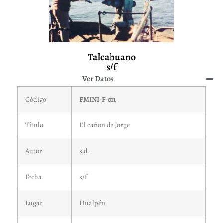
Talcahuano
s/f
Ver Datos
Código
FMINI-F-011
Título
El cañon de Jorge
Autor
s.d.
Fecha
s/f
Lugar
Hualpén