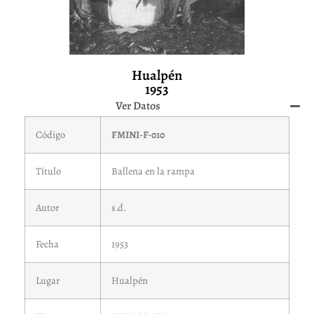
Hualpén
1953
Ver Datos
Código
FMINI-F-010
Título
Ballena en la rampa
Autor
s.d.
Fecha
1953
Lugar
Hualpén